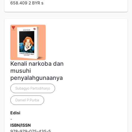
658.409 2 BYR s
Kenali narkoba dan
musuhi
penyalahgunaanya
Subagyo Partodiharjo
Daniel P.Purba
Edisi
-
ISBN/ISSN
978-979-075-435-5