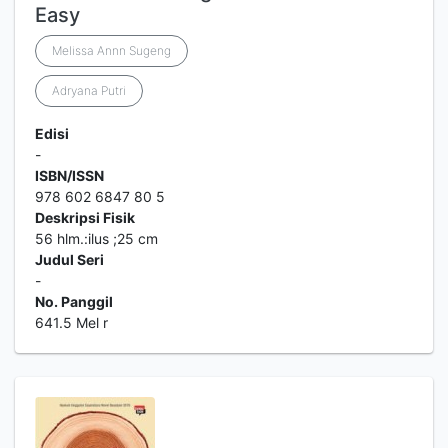
Easy
Melissa Annn Sugeng
Adryana Putri
Edisi
-
ISBN/ISSN
978 602 6847 80 5
Deskripsi Fisik
56 hlm.:ilus ;25 cm
Judul Seri
-
No. Panggil
641.5 Mel r