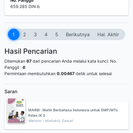
No. Panggil
659.285 DIN b
1
2
3
4
5
Berikutnya
Hal. Akhir
Hasil Pencarian
Ditemukan
67
dari pencarian Anda melalui kata kunci:
No.
Panggil :
6
Permintaan membutuhkan
0.00467
detik untuk selesai
Saran
MARBI : Mahir Berbahasa Indonesia untuk SMP/MTs
Kelas IX 3
Wahono - Mafrukhi, Sawali