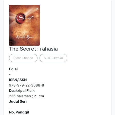
The Secret : rahasia
Byrne,Rhonda
Susi Purwoko
Edisi
-
ISBN/ISSN
978-979-22-3088-8
Deskripsi Fisik
236 halaman ; 21 cm
Judul Seri
-
No. Panggil