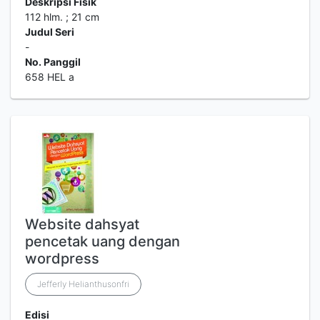
Deskripsi Fisik
112 hlm. ; 21 cm
Judul Seri
-
No. Panggil
658 HEL a
Website dahsyat
pencetak uang dengan
wordpress
Jefferly Helianthusonfri
Edisi