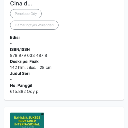
Cina d…
Penelope Ody
Damaringtyas Wulandari
Edisi
-
ISBN/ISSN
978 979 033 487 8
Deskripsi Fisik
142 hlm. : ilus. ; 28 cm
Judul Seri
-
No. Panggil
615.882 Ody p