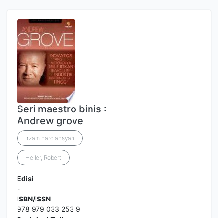
Seri maestro binis :
Andrew grove
Irzam hardiansyah
Heller, Robert
Edisi
-
ISBN/ISSN
978 979 033 253 9