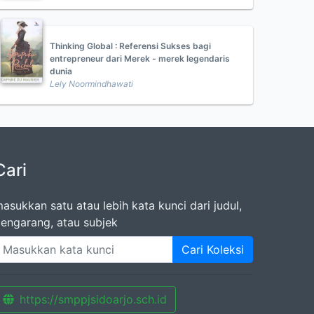
Thinking Global : Referensi Sukses bagi
entrepreneur dari Merek - merek legendaris
dunia
Lely Noormindhawati
Cari
asukkan satu atau lebih kata kunci dari judul,
engarang, atau subjek
Cari Koleksi
https://smppjsidoarjo.sch.id