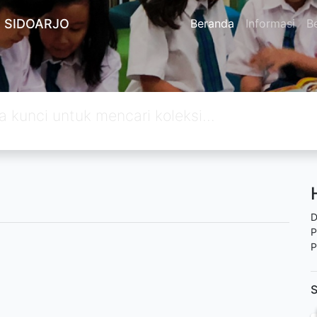
 SIDOARJO
Beranda
Informasi
Be
D
P
P
S