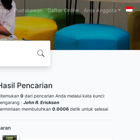
rita
Pustakawan
Daftar Online
Area Anggota
Hasil Pencarian
itemukan
0
dari pencarian Anda melalui kata kunci:
engarang :
John R. Erickson
ermintaan membutuhkan
0.0006
detik untuk selesai
aran