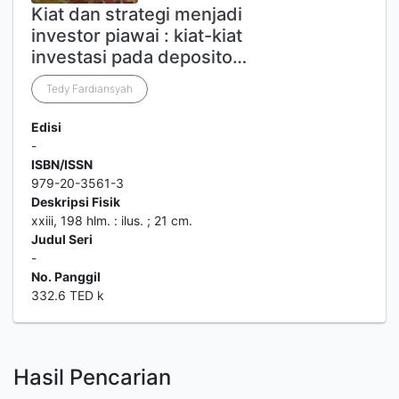
Kiat dan strategi menjadi
investor piawai : kiat-kiat
investasi pada deposito…
Tedy Fardiansyah
Edisi
-
ISBN/ISSN
979-20-3561-3
Deskripsi Fisik
xxiii, 198 hlm. : ilus. ; 21 cm.
Judul Seri
-
No. Panggil
332.6 TED k
Hasil Pencarian