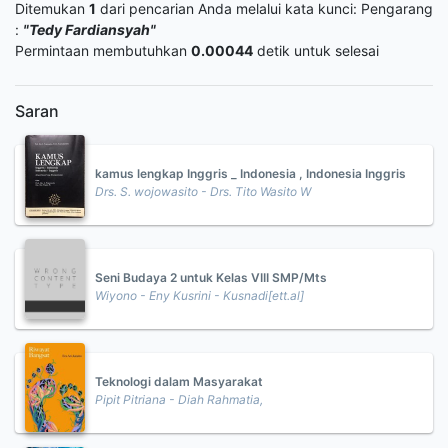
Ditemukan
1
dari pencarian Anda melalui kata kunci:
Pengarang
:
"Tedy Fardiansyah"
Permintaan membutuhkan
0.00044
detik untuk selesai
Saran
kamus lengkap Inggris _ Indonesia , Indonesia Inggris
Drs. S. wojowasito - Drs. Tito Wasito W
Seni Budaya 2 untuk Kelas VIII SMP/Mts
Wiyono - Eny Kusrini - Kusnadi[ett.al]
Teknologi dalam Masyarakat
Pipit Pitriana - Diah Rahmatia,