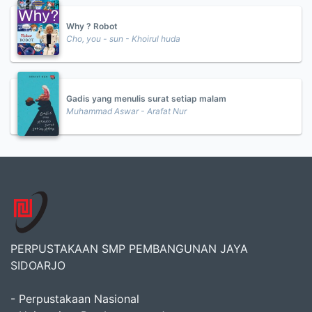
Why ? Robot
Cho, you - sun - Khoirul huda
Gadis yang menulis surat setiap malam
Muhammad Aswar - Arafat Nur
PERPUSTAKAAN SMP PEMBANGUNAN JAYA
SIDOARJO
- Perpustakaan Nasional