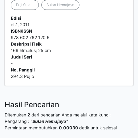
Puji Sulani
Sulan Hemajayo
Edisi
et.1, 2011
ISBN/ISSN
978 602 762 120 6
Deskripsi Fisik
169 hlm.:ilus; 25 cm
Judul Seri
-
No. Panggil
294.3 Puj b
Hasil Pencarian
Ditemukan
2
dari pencarian Anda melalui kata kunci:
Pengarang :
"Sulan Hemajayo"
Permintaan membutuhkan
0.00039
detik untuk selesai