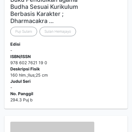
Budha Sesuai Kurikulum
Berbasis Karakter ;
Dharmacakra …
Puji Sulani
Sulan Hemajayo
Edisi
-
ISBN/ISSN
978 602 7621 19 0
Deskripsi Fisik
160 hlm.;Ilus;25 cm
Judul Seri
-
No. Panggil
294.3 Puj b