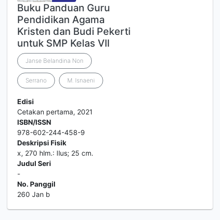
Buku Panduan Guru
Pendidikan Agama
Kristen dan Budi Pekerti
untuk SMP Kelas VII
Janse Belandina Non
Serrano
M. Isnaeni
Edisi
Cetakan pertama, 2021
ISBN/ISSN
978-602-244-458-9
Deskripsi Fisik
x, 270 hlm.: Ilus; 25 cm.
Judul Seri
-
No. Panggil
260 Jan b