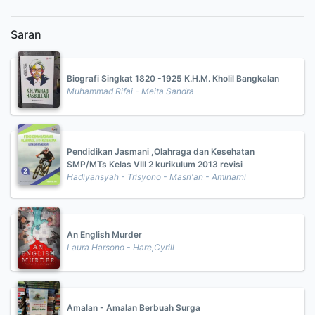
Saran
Biografi Singkat 1820 -1925 K.H.M. Kholil Bangkalan
Muhammad Rifai - Meita Sandra
Pendidikan Jasmani ,Olahraga dan Kesehatan
SMP/MTs Kelas VIII 2 kurikulum 2013 revisi
Hadiyansyah - Trisyono - Masri'an - Aminarni
An English Murder
Laura Harsono - Hare,Cyrill
Amalan - Amalan Berbuah Surga