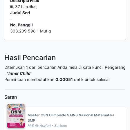
Deskripsi Fisik
iii, 37 hlm.:ilus;
Judul Seri
-
No. Panggil
398.209 598 1 Mut g
Hasil Pencarian
Ditemukan
1
dari pencarian Anda melalui kata kunci:
Pengarang
:
"Inner Child"
Permintaan membutuhkan
0.00051
detik untuk selesai
Saran
Master OSN Olimpiade SAINS Nasional Matematika
SMP
M.S Al-Asy'ari - Sartono