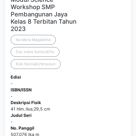
Workshop SMP
Pembangunan Jaya
Kelas 8 Terbitan Tahun
2023
Ika Maria Magdalena
Dra. Indira Sunito,M.Psi
Rizki Novriadi,Penyusun
Edisi
-
ISBN/ISSN
-
Deskripsi Fisik
41 hlm.:ilus;29,5 cm
Judul Seri
-
No. Panggil
507.076 Ika m