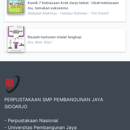
Komik 7 Kebiasaan Arek darjo hebat : Ubah kebiasaan
mu, temukan suksesmu
Abdullah Makhrus - Habibur Rahman - Tim Kreatif
Risalah tuntunan shalat lengkap
Drs. Moh. Rifa'i
PERPUSTAKAAN SMP PEMBANGUNAN JAYA
SIDOARJO
- Perpustakaan Nasional
- Universitas Pembangunan Jaya