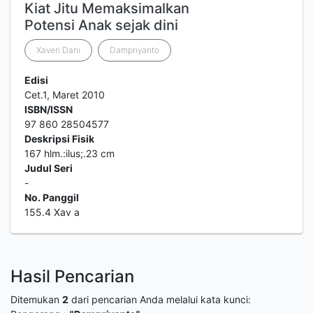
Kiat Jitu Memaksimalkan
Potensi Anak sejak dini
Xaveri Dani
Dampriyanto
Edisi
Cet.1, Maret 2010
ISBN/ISSN
97 860 28504577
Deskripsi Fisik
167 hlm.:ilus;.23 cm
Judul Seri
-
No. Panggil
155.4 Xav a
Hasil Pencarian
Ditemukan
2
dari pencarian Anda melalui kata kunci: