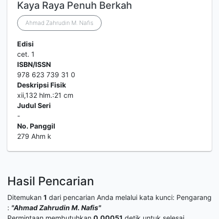
Kaya Raya Penuh Berkah
Ahmad Zahrudin M. Nafis
Edisi
cet. 1
ISBN/ISSN
978 623 739 31 0
Deskripsi Fisik
xii,132 hlm.:21 cm
Judul Seri
-
No. Panggil
279 Ahm k
Hasil Pencarian
Ditemukan
1
dari pencarian Anda melalui kata kunci:
Pengarang
:
"Ahmad Zahrudin M. Nafis"
Permintaan membutuhkan
0.00051
detik untuk selesai