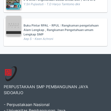
Y.Sri Pujiastuti - T.D Haryo Tamtomo dkk
Buku Pintar RPAL - RPUL : Rangkuman pengetahuan
Alam Lengkap , Rangkuman Pengetahuan umum
Lengkap SMP
Aep S - Keen Achroni
PERPUSTAKAAN SMP PEMBANGUNAN JAYA
SIDOARJO
- Perpustakaan Nasional
- Universitas Pembangunan Jaya