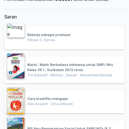
Saran
Bekerja sebagai produser
Fitryan G. Dennis
Marbi : Mahir Berbahasa Indonesia untuk SMP/ Mts
Kelas VII 1 ; Kurikulum 2013 revisi
Tim Edukatif : Wahono , Sawali - Muhammad Baihaqi
Cara kreatifku mengajar
Alwi Kosasih - Dina Alfiyanti
IPS Ilmu Pengetahuan Sosial Untuk SMP/'MTs IX 3