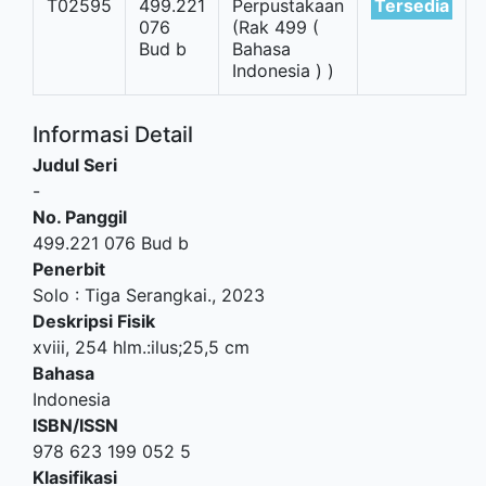
T02595
499.221
Perpustakaan
Tersedia
076
(Rak 499 (
Bud b
Bahasa
Indonesia ) )
Informasi Detail
Judul Seri
-
No. Panggil
499.221 076 Bud b
Penerbit
Solo
:
Tiga Serangkai
.,
2023
Deskripsi Fisik
xviii, 254 hlm.:ilus;25,5 cm
Bahasa
Indonesia
ISBN/ISSN
978 623 199 052 5
Klasifikasi