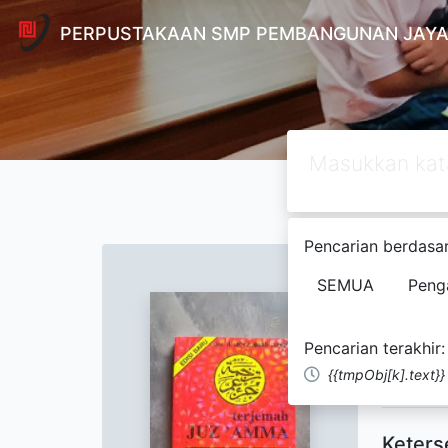
PERPUSTAKAAN SMP PEMBANGUNAN JAYA
Pencarian berdasar
Text
Terje
SEMUA
Peng
H. Mo
Pencarian terakhir:
{{tmpObj[k].text}}
Tidak Te
Keters