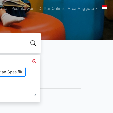
rita
Pustakawan
Daftar Online
Area Anggota
ian Spesifik