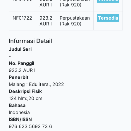
AUR l
(Rak 920)
NF01722
923.2
Perpustakaan
Tersedia
AUR l
(Rak 920)
Informasi Detail
Judul Seri
-
No. Panggil
923.2 AUR l
Penerbit
Malang
:
Edulitera
.,
2022
Deskripsi Fisik
124 hlm:;20 cm
Bahasa
Indonesia
ISBN/ISSN
976 623 5693 73 6