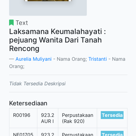
Text
Laksamana Keumalahayati :
pejuang Wanita Dari Tanah
Rencong
Aurelia Muliyani
- Nama Orang;
Tristanti
- Nama
Orang;
Tidak Tersedia Deskripsi
Ketersediaan
R00196
923.2
Perpustakaan
Tersedia
AUR l
(Rak 920)
NF01705
923.2
Perpustakaan
Tersedia