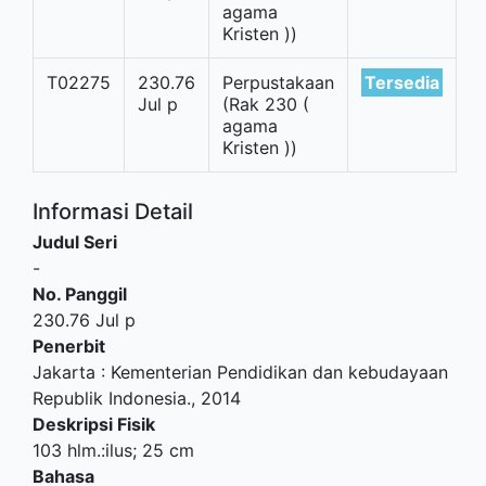
agama
Kristen ))
T02275
230.76
Perpustakaan
Tersedia
Jul p
(Rak 230 (
agama
Kristen ))
Informasi Detail
Judul Seri
-
No. Panggil
230.76 Jul p
Penerbit
Jakarta
:
Kementerian Pendidikan dan kebudayaan
Republik Indonesia
.,
2014
Deskripsi Fisik
103 hlm.:ilus; 25 cm
Bahasa