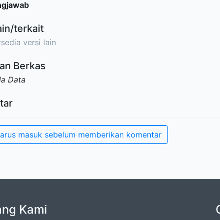
ngjawab
ain/terkait
sedia versi lain
an Berkas
da Data
tar
arus masuk sebelum memberikan komentar
ang Kami