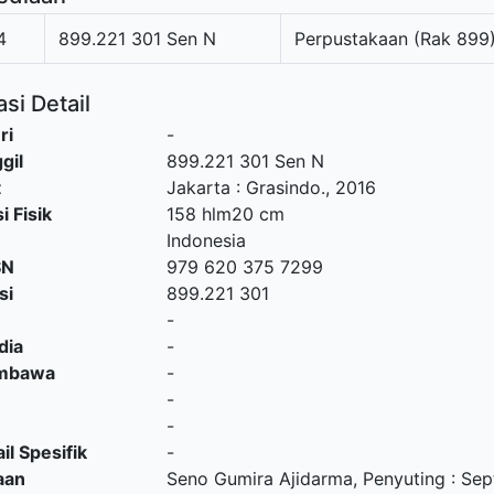
4
899.221 301 Sen N
Perpustakaan (Rak 899
si Detail
ri
-
gil
899.221 301 Sen N
t
Jakarta
:
Grasindo
.,
2016
i Fisik
158 hlm20 cm
Indonesia
SN
979 620 375 7299
si
899.221 301
-
dia
-
embawa
-
-
-
il Spesifik
-
aan
Seno Gumira Ajidarma, Penyuting : Sep