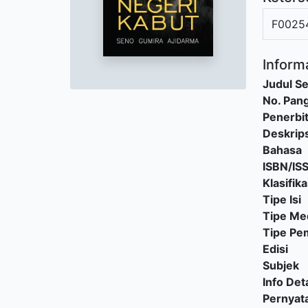
F0025
Informa
Judul Se
No. Pang
Penerbi
Deskrips
Bahasa
ISBN/IS
Klasifika
Tipe Isi
Tipe Me
Tipe P
Edisi
Subjek
Info Deta
Pernyat