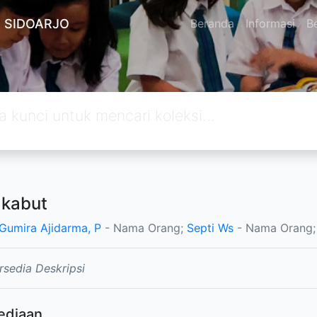
 SIDOARJO
Beranda
Informasi
Be
 kabut
Gumira Ajidarma, P
- Nama Orang;
Septi Ws
- Nama Orang;
rsedia Deskripsi
ediaan