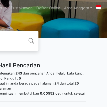
rita
Pustakawan
Daftar Online
Area Anggota
Hasil Pencarian
itemukan
243
dari pencarian Anda melalui kata kunci:
o. Panggil :
5
aat ini anda berada pada halaman
24
dari total
25
alaman
ermintaan membutuhkan
0.00552
detik untuk selesai