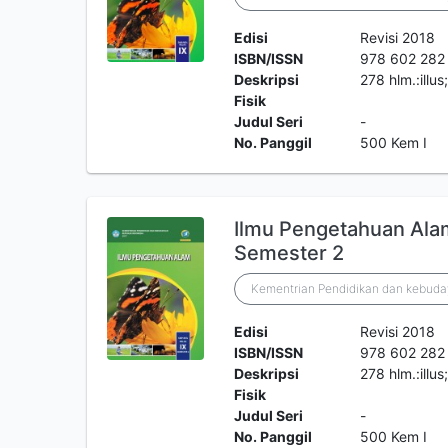
Edisi
Revisi 2018
ISBN/ISSN
978 602 282
Deskripsi
278 hlm.:illu
Fisik
Judul Seri
-
No. Panggil
500 Kem I
Ilmu Pengetahuan Ala
Semester 2
Kementrian Pendidikan dan kebuda
Edisi
Revisi 2018
ISBN/ISSN
978 602 282
Deskripsi
278 hlm.:illu
Fisik
Judul Seri
-
No. Panggil
500 Kem I