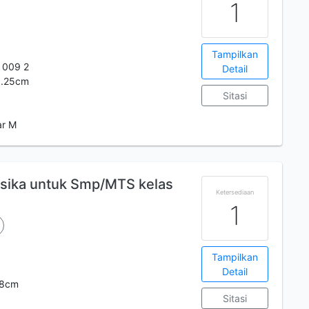
1
Tampilkan
 009 2
Detail
s;.25cm
Sitasi
ar M
isika untuk Smp/MTS kelas
Ketersediaan
1
Tampilkan
Detail
.28cm
Sitasi