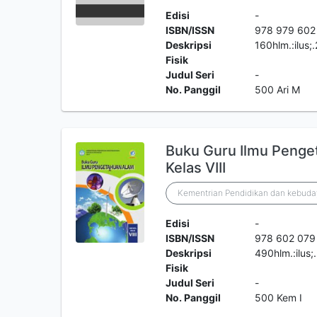
Edisi
-
ISBN/ISSN
978 979 602
Deskripsi
160hlm.:ilus
Fisik
Judul Seri
-
No. Panggil
500 Ari M
Buku Guru Ilmu Peng
Kelas VIII
Kementrian Pendidikan dan kebuda
Edisi
-
ISBN/ISSN
978 602 079
Deskripsi
490hlm.:ilus
Fisik
Judul Seri
-
No. Panggil
500 Kem I