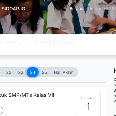
 SIDOARJO
Beranda
Informasi
Be
22
23
24
25
Hal. Akhir
D
N
S
tuk SMP/MTs Kelas VII
h
Ketersediaan
P
1