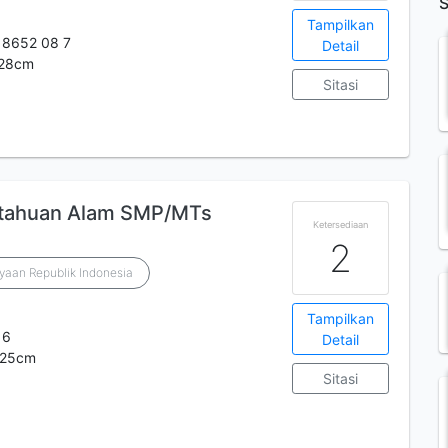
S
Tampilkan
 8652 08 7
Detail
;.28cm
Sitasi
etahuan Alam SMP/MTs
Ketersediaan
2
yaan Republik Indonesia
Tampilkan
 6
Detail
;.25cm
Sitasi