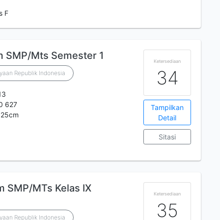
s F
m SMP/Mts Semester 1
Ketersediaan
34
yaan Republik Indonesia
13
0 627
Tampilkan
; 25cm
Detail
Sitasi
m SMP/MTs Kelas IX
Ketersediaan
35
yaan Republik Indonesia