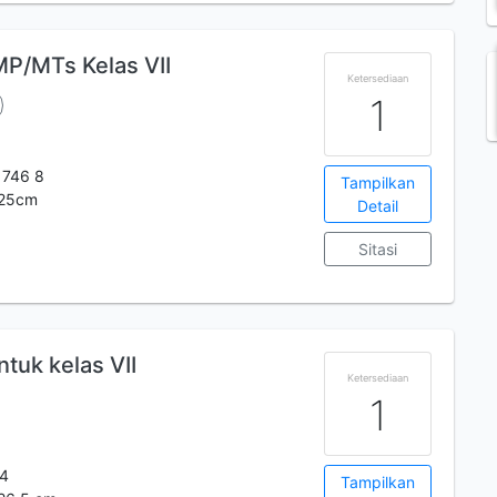
P/MTs Kelas VII
Ketersediaan
1
 746 8
Tampilkan
;.25cm
Detail
Sitasi
tuk kelas VII
Ketersediaan
1
 4
Tampilkan