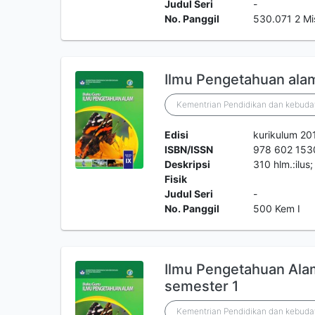
Judul Seri
-
No. Panggil
530.071 2 Mi
Ilmu Pengetahuan ala
Kementrian Pendidikan dan kebuda
Edisi
kurikulum 20
ISBN/ISSN
978 602 153
Deskripsi
310 hlm.:ilus
Fisik
Judul Seri
-
No. Panggil
500 Kem I
Ilmu Pengetahuan Ala
semester 1
Kementrian Pendidikan dan kebuda