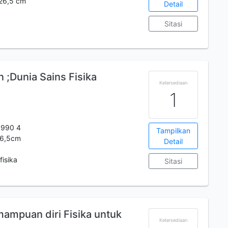
.26,5 cm
Detail
Sitasi
 ;Dunia Sains Fisika
Ketersediaan
1
 990 4
Tampilkan
.26,5cm
Detail
fisika
Sitasi
ampuan diri Fisika untuk
Ketersediaan