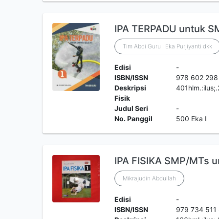
IPA TERPADU untuk SM
Tim Abdi Guru : Eka Purjiyanti dkk
Edisi
-
ISBN/ISSN
978 602 298
Deskripsi
401hlm.:ilus
Fisik
Judul Seri
-
No. Panggil
500 Eka I
IPA FISIKA SMP/MTs un
Mikrajudin Abdullah
Edisi
-
ISBN/ISSN
979 734 511