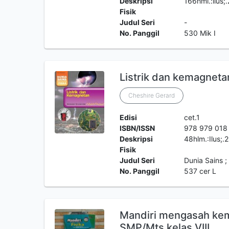
Deskripsi
166hml.:ilus;
Fisik
Judul Seri
-
No. Panggil
530 Mik I
Listrik dan kemagnetan
Cheshire Gerard
Edisi
cet.1
ISBN/ISSN
978 979 018
Deskripsi
48hlm.:Ilus;
Fisik
Judul Seri
Dunia Sains ; 
No. Panggil
537 cer L
Mandiri mengasah kem
SMP/Mts kelas VIII