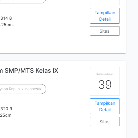
Tampilkan
 314 8
Detail
s;.25cm.
Sitasi
m SMP/MTS Kelas IX
Ketersediaan
39
yaan Republik Indonesia
Tampilkan
 320 9
Detail
s;25cm.
Sitasi