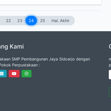
22
23
24
25
Hal. Akhir
ang Kami
akaan SMP Pembangunan Jaya Sidoarjo dengan
m
Pokok Perpustakaan :
p