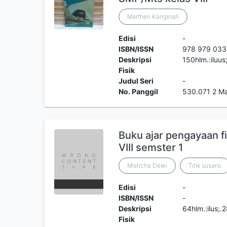
Marthen Kanginan
Edisi
-
ISBN/ISSN
978 979 033
Deskripsi
150hlm.:iluu
Fisik
Judul Seri
-
No. Panggil
530.071 2 M
Buku ajar pengayaan f
VIII semster 1
Misticha Dewi
Titik susarsi
Edisi
-
ISBN/ISSN
-
Deskripsi
64hlm.:ilus;
Fisik