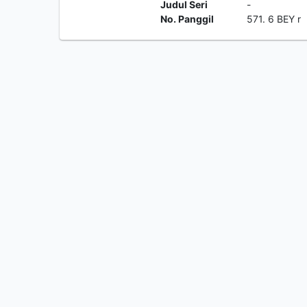
Judul Seri
-
No. Panggil
571. 6 BEY r