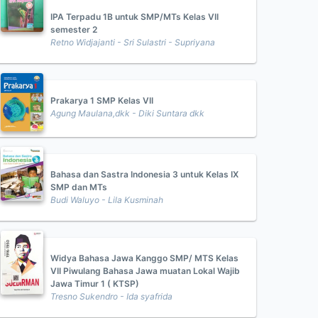
IPA Terpadu 1B untuk SMP/MTs Kelas VII
semester 2
Retno Widjajanti - Sri Sulastri - Supriyana
Prakarya 1 SMP Kelas VII
Agung Maulana,dkk - Diki Suntara dkk
Bahasa dan Sastra Indonesia 3 untuk Kelas IX
SMP dan MTs
Budi Waluyo - Lila Kusminah
Widya Bahasa Jawa Kanggo SMP/ MTS Kelas
VII Piwulang Bahasa Jawa muatan Lokal Wajib
Jawa Timur 1 ( KTSP)
Tresno Sukendro - Ida syafrida