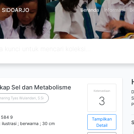
 SIDOARJO
Beranda
Informasi
Be
gkap Sel dan Metabolisme
Ketersediaan
D
3
S
aring Tyas Wulandari, S.Si
P
 584 9
Tampilkan
S
 ilustrasi ; berwarna ; 30 cm
Detail