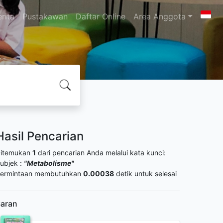
rita
Pustakawan
Daftar Online
Area Anggota
Hasil Pencarian
itemukan
1
dari pencarian Anda melalui kata kunci:
ubjek :
"Metabolisme"
ermintaan membutuhkan
0.00038
detik untuk selesai
aran