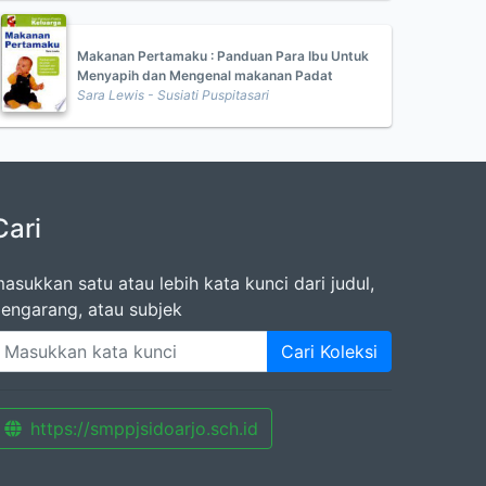
Makanan Pertamaku : Panduan Para Ibu Untuk
Menyapih dan Mengenal makanan Padat
Sara Lewis - Susiati Puspitasari
Cari
asukkan satu atau lebih kata kunci dari judul,
engarang, atau subjek
Cari Koleksi
https://smppjsidoarjo.sch.id