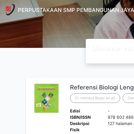
PERPUSTAKAAN SMP PEMBANGUNAN JAYA
Referensi Biologi Len
Dr. Irmtraud Beyer [et.al]
Dam
Edisi
-
ISBN/ISSN
978 602 486
Deskripsi
127 halaman :
Fisik