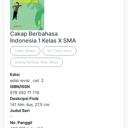
Cakap Berbahasa
Indonesia 1 Kelas X SMA
Indah Setiani
M.G Santi Artini
Gilang Permadi, Rasti Setya
Edisi
edisi revisi , cet. 2
ISBN/ISSN
978 092 71 716
Deskripsi Fisik
141 hlm.:ilus; 27,5 cm
Judul Seri
-
No. Panggil