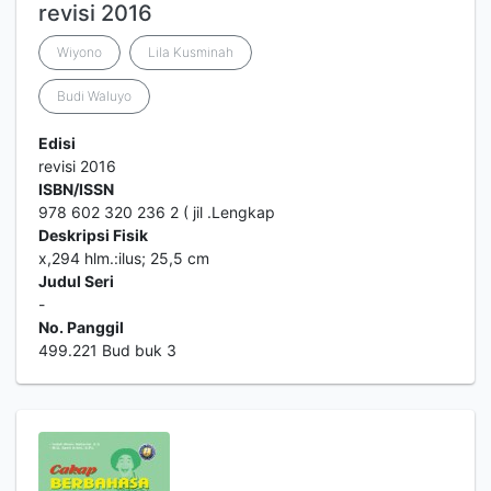
revisi 2016
Wiyono
Lila Kusminah
Budi Waluyo
Edisi
revisi 2016
ISBN/ISSN
978 602 320 236 2 ( jil .Lengkap
Deskripsi Fisik
x,294 hlm.:ilus; 25,5 cm
Judul Seri
-
No. Panggil
499.221 Bud buk 3