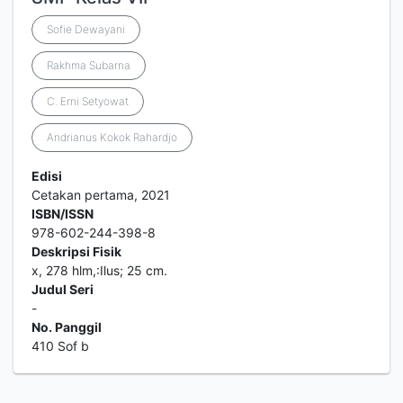
Sofie Dewayani
Rakhma Subarna
C. Erni Setyowat
Andrianus Kokok Rahardjo
Edisi
Cetakan pertama, 2021
ISBN/ISSN
978-602-244-398-8
Deskripsi Fisik
x, 278 hlm,:Ilus; 25 cm.
Judul Seri
-
No. Panggil
410 Sof b