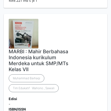
499.221 Ind c jil 1
MARBI : Mahir Berbahasa
Indonesia kurikulum
Merdeka untuk SMP/MTs
Kelas VII
Muhammad Baihaqi
Tim Edukatif : Wahono , Sawali
Edisi
-
ISBN/ISSN