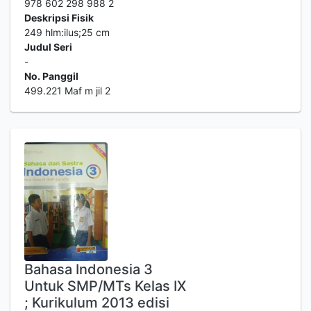
978 602 298 988 2
Deskripsi Fisik
249 hlm:ilus;25 cm
Judul Seri
-
No. Panggil
499.221 Maf m jil 2
Bahasa Indonesia 3
Untuk SMP/MTs Kelas IX
; Kurikulum 2013 edisi