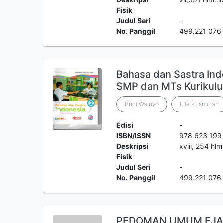
Fisik
Judul Seri
-
No. Panggil
499.221 076
Bahasa dan Sastra Indo
SMP dan MTs Kurikul
Budi Waluyo
Lila Kusminah
Edisi
-
ISBN/ISSN
978 623 199
Deskripsi
xviii, 254 hlm
Fisik
Judul Seri
-
No. Panggil
499.221 076
PEDOMAN UMUM EJA