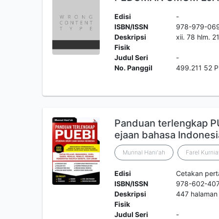
Edisi
-
ISBN/ISSN
978-979-06
Deskripsi
xii. 78 hlm. 
Fisik
Judul Seri
-
No. Panggil
499.211 52 
Panduan terlengkap 
ejaan bahasa Indonesi
Munnal Hani'ah
Farel Kurni
Edisi
Cetakan per
ISBN/ISSN
978-602-40
Deskripsi
447 halaman
Fisik
Judul Seri
-