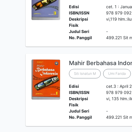
Edisi
cet. 1 : Janu
ISBN/ISSN
978 979 092
Deskripsi
vi,119 hlm.:il
Fisik
Judul Seri
-
No. Panggil
499.221 Sit m 
Mahir Berbahasa Indon
Siti Isnatun M
Umi Farida
Edisi
cet.3 : April 
ISBN/ISSN
978 979 092
Deskripsi
vi, 135 hlm.:i
Fisik
Judul Seri
-
No. Panggil
499.221 Sit 