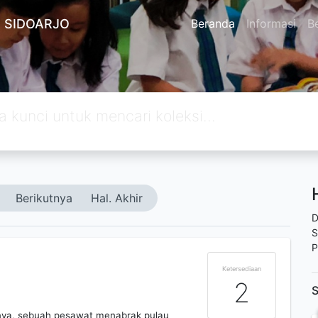
 SIDOARJO
Beranda
Informasi
Be
Berikutnya
Hal. Akhir
D
S
P
Ketersediaan
2
S
tnya, sebuah pesawat menabrak pulau