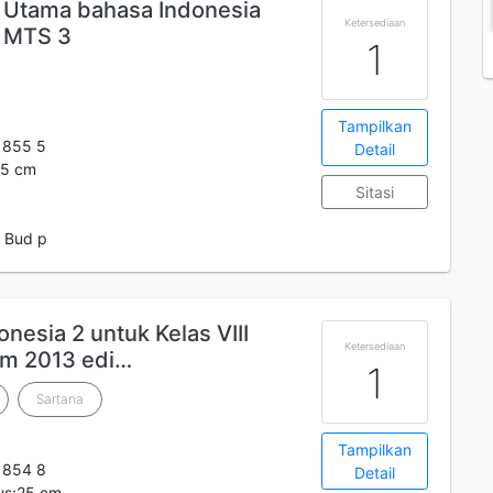
 Utama bahasa Indonesia
Ketersediaan
n MTS 3
1
Tampilkan
 855 5
Detail
25 cm
Sitasi
 Bud p
nesia 2 untuk Kelas VIII
Ketersediaan
um 2013 edi…
1
Sartana
Tampilkan
 854 8
Detail
lus;25 cm