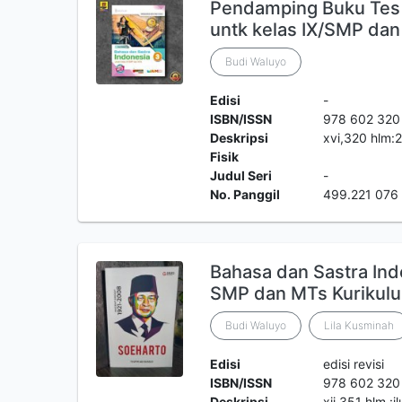
Pendamping Buku Tes
untk kelas IX/SMP da
Budi Waluyo
Edisi
-
ISBN/ISSN
978 602 320
Deskripsi
xvi,320 hlm:
Fisik
Judul Seri
-
No. Panggil
499.221 076
Bahasa dan Sastra Indo
SMP dan MTs Kurikul
Budi Waluyo
Lila Kusminah
Edisi
edisi revisi
ISBN/ISSN
978 602 320
Deskripsi
xii,351 hlm.:i