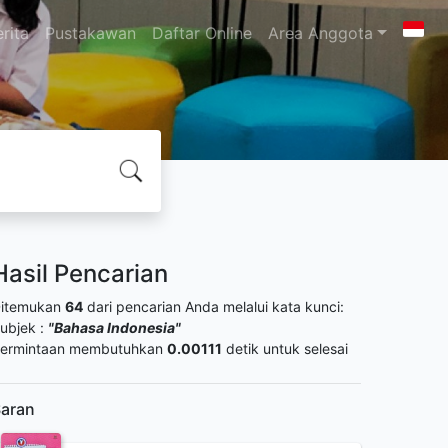
rita
Pustakawan
Daftar Online
Area Anggota
Hasil Pencarian
itemukan
64
dari pencarian Anda melalui kata kunci:
ubjek :
"Bahasa Indonesia"
ermintaan membutuhkan
0.00111
detik untuk selesai
aran