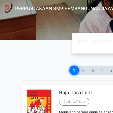
PERPUSTAKAAN SMP PEMBANGUNAN JAYA
1
2
3
4
5
Raja para lalat
Golding,William
Menjelang perang dunia selanju