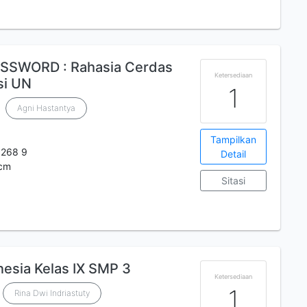
p
PASSWORD : Rahasia Cerdas
Ketersediaan
si UN
1
Agni Hastantya
Tampilkan
 268 9
Detail
 cm
Sitasi
esia Kelas IX SMP 3
Ketersediaan
1
Rina Dwi Indriastuty