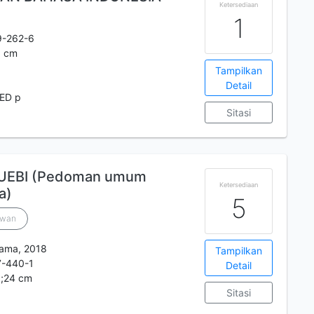
Ketersediaan
1
9-262-6
21 cm
Tampilkan
Detail
PED p
Sitasi
PUEBI (Pedoman umum
Ketersediaan
a)
5
awan
tama, 2018
Tampilkan
7-440-1
Detail
 ;24 cm
Sitasi