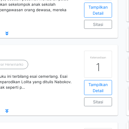
kan sekelompok anak sekolah
Tampilkan
a pengawasan orang dewasa, mereka
Detail
Sitasi
Ketersediaan
1
ar Herwinarko
uku ini terbilang esai cemerlang. Esai
parodikan Lolita yang ditulis Nabokov.
Tampilkan
dak seperti p…
Detail
Sitasi