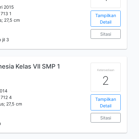
ari 2015
 713 1
Tampilkan
us; 27,5 cm
Detail
Sitasi
jil 3
esia Kelas VII SMP 1
Ketersediaan
2
2014
 712 4
Tampilkan
lus; 27,5 cm
Detail
Sitasi
m