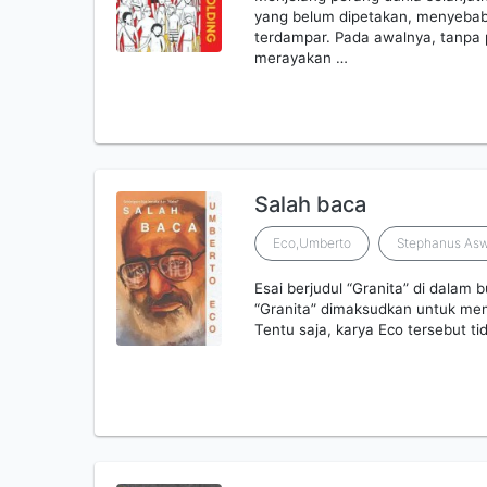
yang belum dipetakan, menyebab
terdampar. Pada awalnya, tanp
merayakan …
Salah baca
Eco,Umberto
Stephanus Asw
Esai berjudul “Granita” di dalam b
“Granita” dimaksudkan untuk mem
Tentu saja, karya Eco tersebut ti