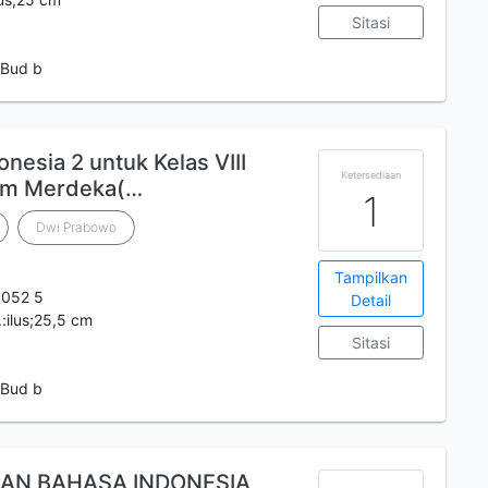
Sitasi
 Bud b
nesia 2 untuk Kelas VIII
Ketersediaan
um Merdeka(…
1
Dwi Prabowo
Tampilkan
 052 5
Detail
.:ilus;25,5 cm
Sitasi
 Bud b
AN BAHASA INDONESIA